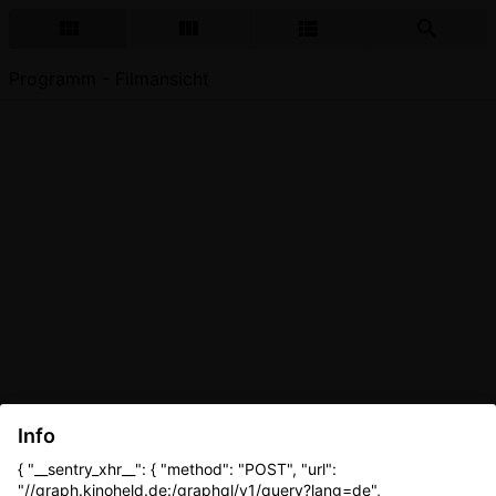
Programm - Filmansicht
Info
{ "__sentry_xhr__": { "method": "POST", "url":
"//graph.kinoheld.de:/graphql/v1/query?lang=de",