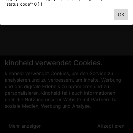
"status_code": 0 } }
OK
kinoheld verwendet Cookies.
kinoheld verwendet Cookies, um den Service zu
analysieren und zu verbessern, um Inhalte, Werbung
und das digitale Erlebnis zu optimieren und zu
personalisieren. kinoheld teilt auch Informationen
über die Nutzung unserer Website mit Partnern für
soziale Medien, Werbung und Analyse.
Mehr anzeigen
Akzeptieren