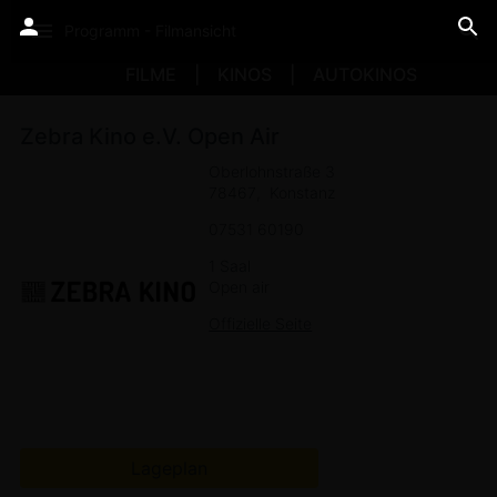
Programm - Filmansicht
FILME
KINOS
AUTOKINOS
Zebra Kino e.V. Open Air
Oberlohnstraße 3
78467
Konstanz
07531 60190
1 Saal
Open air
Offizielle Seite
Lageplan