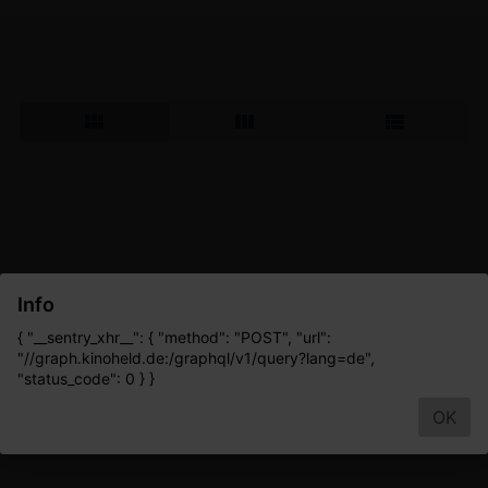
Info
{ "__sentry_xhr__": { "method": "POST", "url":
"//graph.kinoheld.de:/graphql/v1/query?lang=de",
"status_code": 0 } }
OK