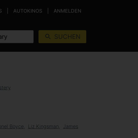
S
AUTOKINOS
ANMELDEN
SUCHEN
tery
onel Boyce
Liz Kingsman
James