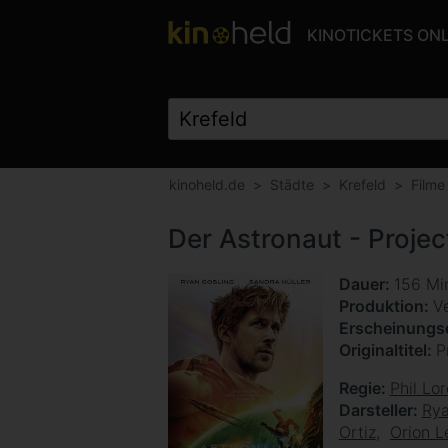
KINOTICKETS ON
kinoheld.de
Städte
Krefeld
Filme
Der Astronaut - Projec
Dauer
156 Mi
Produktion
V
Erscheinung
Originaltitel
P
Regie
Phil Lo
Darsteller
Rya
Ortiz
Orion L