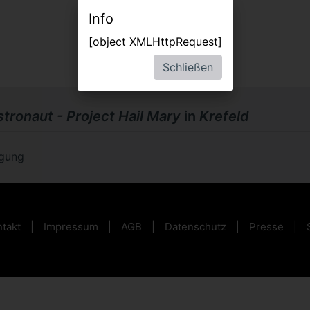
Info
[object XMLHttpRequest]
Schließen
tronaut - Project Hail Mary
in
Krefeld
ügung
takt
Impressum
AGB
Datenschutz
Presse