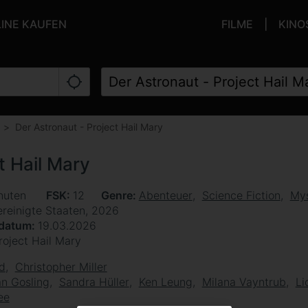
LINE KAUFEN
FILME
KINO
Der Astronaut - Project Hail Mary
t Hail Mary
nuten
FSK
12
Genre
Abenteuer
Science Fiction
Mys
ereinigte Staaten, 2026
sdatum
19.03.2026
roject Hail Mary
rd
Christopher Miller
n Gosling
Sandra Hüller
Ken Leung
Milana Vayntrub
Li
ee