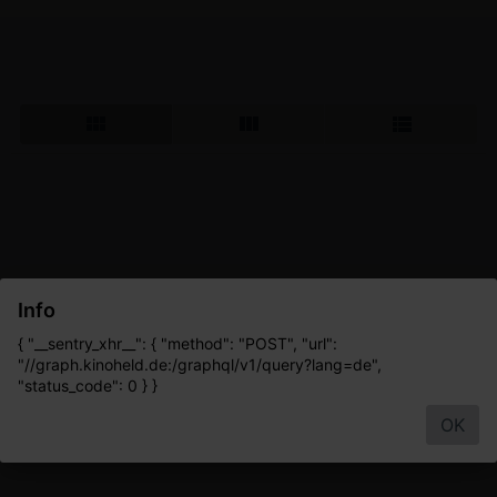
Info
{ "__sentry_xhr__": { "method": "POST", "url":
"//graph.kinoheld.de:/graphql/v1/query?lang=de",
"status_code": 0 } }
OK