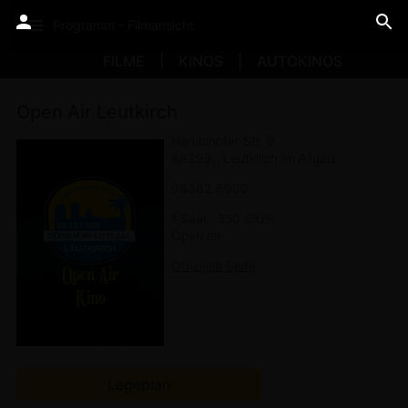
Programm - Filmansicht
FILME
KINOS
AUTOKINOS
Open Air Leutkirch
Harlazhofer Str. 9
88299
Leutkirch im Allgäu
08382 6900
1 Saal
350 Sitze
Open air
Offizielle Seite
Lageplan