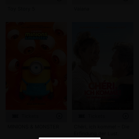
Toy Story 5
Vaiana
Tickets
Tickets
MINIONS & MONSTER
Chéri, ich komme! – Die
Erfindung der Lust.