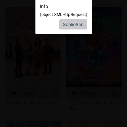
Info
[object XMLHttpRequest]
Schließen
Tickets
Tickets
Der Klang der Stradivari
Der Super Mario Galaxy
Film