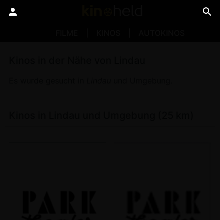
FILME
KINOS
AUTOKINOS
Kinos in der Nähe von Lindau
Es wurde gesucht in
Lindau
und Umgebung.
Kinos in Lindau und Umgebung (25 km)