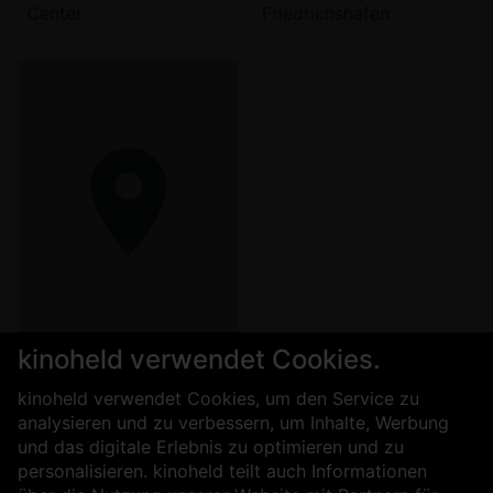
Center
Friedrichshafen
kinoheld verwendet Cookies.
Studio 17
kinoheld verwendet Cookies, um den Service zu
analysieren und zu verbessern, um Inhalte, Werbung
und das digitale Erlebnis zu optimieren und zu
Für Kinobetreiber
Über uns
personalisieren. kinoheld teilt auch Informationen
Kontakt
Impressum
AGB