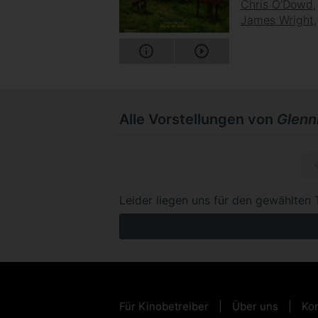
Chris O'Dowd
James Wright
Alle Vorstellungen von
Glennk
So, 16.0
Leider liegen uns für den gewählten 
Für Kinobetreiber
Über uns
Kon