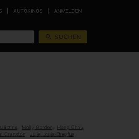
S
AUTOKINOS
ANMELDEN
SUCHEN
alitzine
Molly Gordon
Hong Chau
n Cranston
Julia Louis-Dreyfus