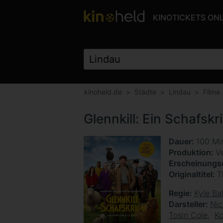
KINOTICKETS ON
kinoheld.de
Städte
Lindau
Filme
Glennkill: Ein Schafskr
Dauer
100 Mi
Produktion
V
Erscheinung
Originaltitel
T
Regie
Kyle Ba
Darsteller
Nic
Tosin Cole
Ko