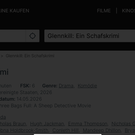
LINE KAUFEN
FILME
KINO
Glennkill: Ein Schafskrimi
imi
nuten
FSK
6
Genre
Drama
Komödie
ereinigte Staaten, 2026
sdatum
14.05.2026
hree Bags Full: A Sheep Detective Movie
lda
holas Braun
Hugh Jackman
Emma Thompson
Nicholas G
bna Holdbrook-Smith
Conleth Hill
Mandeep Dhillon
Brya