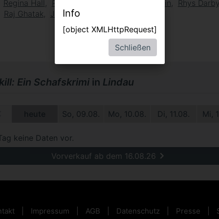
Regina Hall
Patrick Stewart
Brett Goldstein
Rhys Darb
Info
Raj Ghatak
Joshua Hill
[object XMLHttpRequest]
Schließen
ill: Ein Schafskrimi
in
Lindau
8.
heute
So, 09.08.
Mo, 10.08.
Di, 11.08.
Mi, 
Tag keine Daten vor.
Vorverkauf ab dem 16.08.26
takt
Impressum
AGB
Datenschutz
Presse