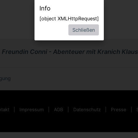
Info
[object XMLHttpRequest]
Schließen
 Freundin Conni - Abenteuer mit Kranich Klaus
ügung
takt
Impressum
AGB
Datenschutz
Presse