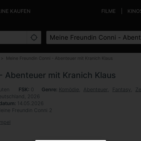
LINE KAUFEN
FILME
KINO
Meine Freundin Conni - Abenteuer mit Kranich Klaus
- Abenteuer mit Kranich Klaus
uten
FSK
0
Genre
Komödie
Abenteuer
Fantasy
Ze
eutschland, 2026
sdatum
14.05.2026
eine Freundin Conni 2
ampel