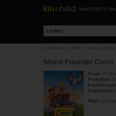
KINOTICKETS ON
kinoheld.de
Städte
Lindau
Filme
Meine Freundin Conni 
Dauer
78 Min
Produktion
D
Erscheinung
Originaltitel
M
Regie
Dirk H