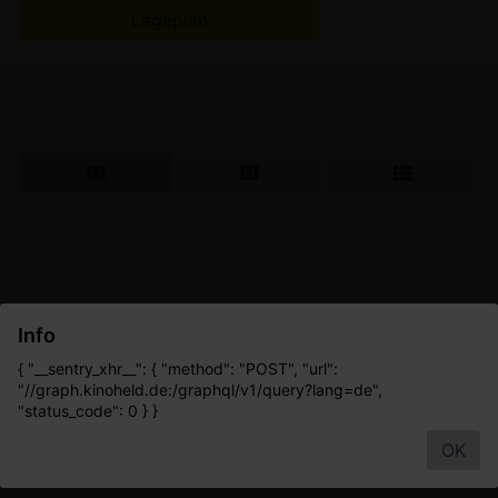
Lageplan
Info
{ "__sentry_xhr__": { "method": "POST", "url":
"//graph.kinoheld.de:/graphql/v1/query?lang=de",
"status_code": 0 } }
OK