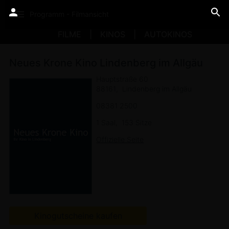
Programm - Filmansicht
FILME
KINOS
AUTOKINOS
Neues Krone Kino Lindenberg im Allgäu
Hauptstraße 60
88161
Lindenberg im Allgäu
08381 2500
1 Saal
153 Sitze
Offizielle Seite
Kinogutscheine kaufen