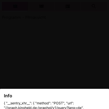
Programm - Filmansicht
Info
{ "__sentry_xhr__": { "method": "POST", "url":
"//graph.kinoheld.de:/graphql/v1/query?lang=de",