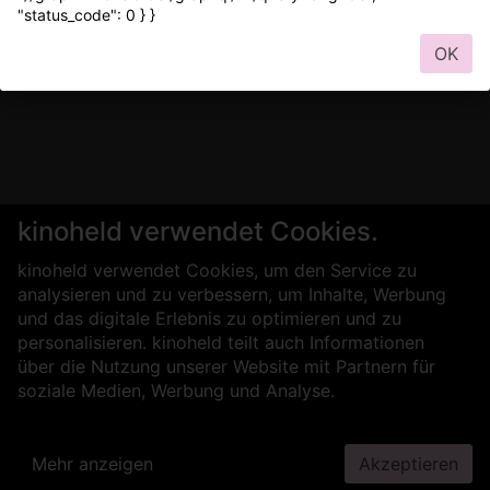
"status_code": 0 } }
OK
kinoheld verwendet Cookies.
kinoheld verwendet Cookies, um den Service zu
analysieren und zu verbessern, um Inhalte, Werbung
und das digitale Erlebnis zu optimieren und zu
personalisieren. kinoheld teilt auch Informationen
über die Nutzung unserer Website mit Partnern für
soziale Medien, Werbung und Analyse.
Mehr anzeigen
Akzeptieren