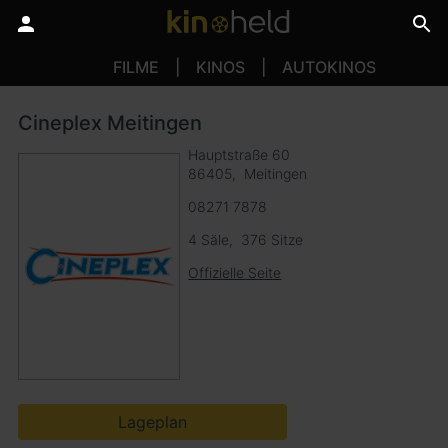
FILME
KINOS
AUTOKINOS
Cineplex Meitingen
Hauptstraße 60
86405
Meitingen
08271 7878
4 Säle
376 Sitze
Offizielle Seite
Lageplan