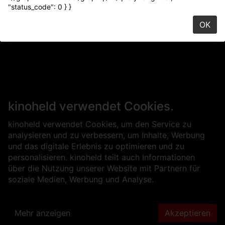
"status_code": 0 } }
OK
kinoheld verwendet Cookies.
kinoheld verwendet Cookies, um den Service zu
analysieren und zu verbessern, um Inhalte, Werbung
und das digitale Erlebnis zu optimieren und zu
personalisieren. kinoheld teilt auch Informationen
über die Nutzung unserer Website mit Partnern für
soziale Medien, Werbung und Analyse.
Mehr anzeigen
Akzeptieren