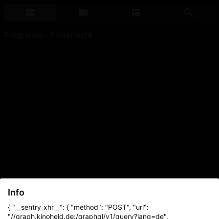
Programm - Filmansicht
Info
{ "__sentry_xhr__": { "method": "POST", "url":
"//graph.kinoheld.de:/graphql/v1/query?lang=de",