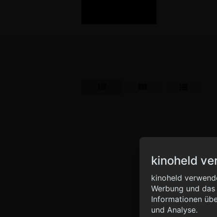
kinoheld ve
Info
kinoheld verwende
Werbung und das d
{ "__sentry_xhr__":
Informationen übe
"status_code": 0 } }
und Analyse.