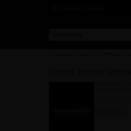
Programm - Filmansicht
KINOTICKETS ON
kinoheld.de
Städte
Miltenberg
Sc
Schloß Theater Milten
Hauptstraße 1
63897
Milten
3 Säle
407 Sit
Offizielle Seite