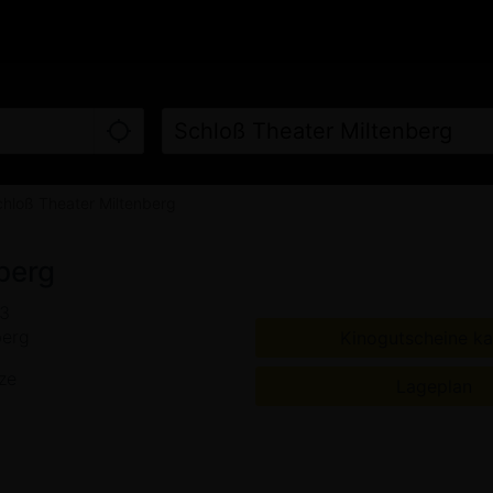
LINE KAUFEN
FILME
KINO
hloß Theater Miltenberg
berg
03
berg
Kinogutscheine ka
ze
Lageplan