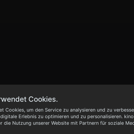
rwendet Cookies.
t Cookies, um den Service zu analysieren und zu verbesser
igitale Erlebnis zu optimieren und zu personalisieren. kinoh
 { "method": "POST", "url": "//graph.kinoheld.de:/graphql/v1/
r die Nutzung unserer Website mit Partnern für soziale Me