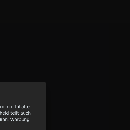
n, um Inhalte,
eld teilt auch
query?lang=de",
dien, Werbung