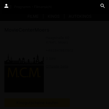
Programm - Filmansicht
FILME
KINOS
AUTOKINOS
MovieCenterMoers
Haagstraße 60
47441
Moers
+4928419811912
3 Säle
Offizielle Seite
Kinogutscheine kaufen