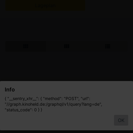
Lageplan
Info
{ "__sentry_xhr__": { "method": "POST", "url":
"//graph.kinoheld.de:/graphql/v1/query?lang=de",
"status_code": 0 } }
OK