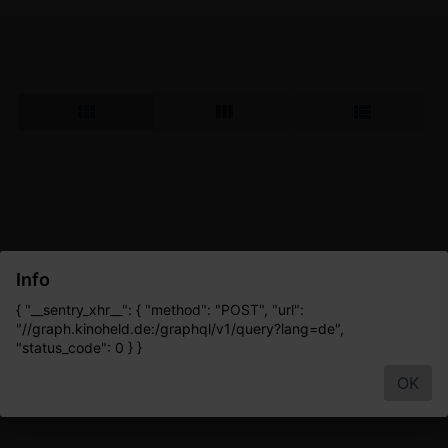
Info
{ "__sentry_xhr__": { "method": "POST", "url":
"//graph.kinoheld.de:/graphql/v1/query?lang=de",
"status_code": 0 } }
OK