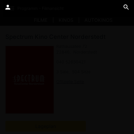
Programm - Filmansicht
FILME
KINOS
AUTOKINOS
Spectrum Kino Center Norderstedt
Rathausallee 72
22846
Norderstedt
040 52650421
3 Säle
504 Sitze
Offizielle Seite
Lageplan