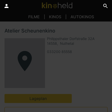
FILME
KINOS
AUTOKINOS
Atelier Scheunenkino
Philippsthaler Dorfstraße 32A
14558
Nuthetal
033200 85558
Lageplan