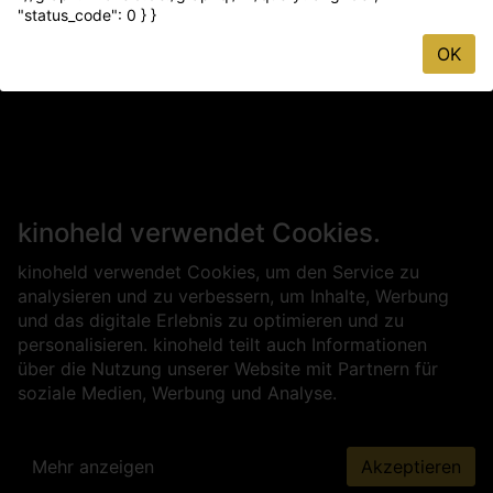
"status_code": 0 } }
OK
kinoheld verwendet Cookies.
kinoheld verwendet Cookies, um den Service zu
analysieren und zu verbessern, um Inhalte, Werbung
und das digitale Erlebnis zu optimieren und zu
personalisieren. kinoheld teilt auch Informationen
über die Nutzung unserer Website mit Partnern für
soziale Medien, Werbung und Analyse.
Mehr anzeigen
Akzeptieren