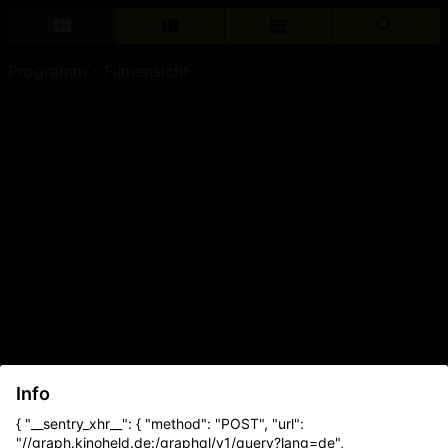
Programm - Filmansicht
Info
{ "__sentry_xhr__": { "method": "POST", "url":
"//graph.kinoheld.de:/graphql/v1/query?lang=de",