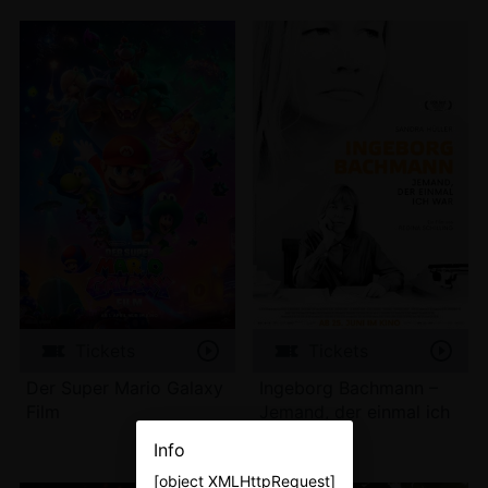
Tickets
Tickets
Der Super Mario Galaxy
Ingeborg Bachmann –
Film
Jemand, der einmal ich
war
Info
[object XMLHttpRequest]