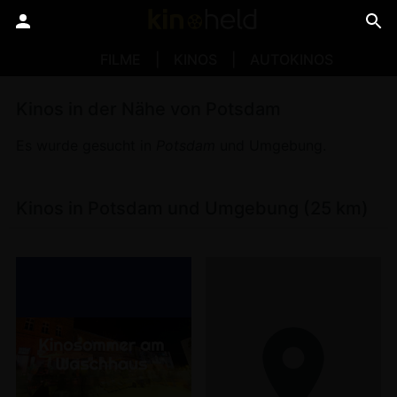
FILME
KINOS
AUTOKINOS
Kinos in der Nähe von Potsdam
Es wurde gesucht in
Potsdam
und Umgebung.
Kinos in Potsdam und Umgebung (25 km)