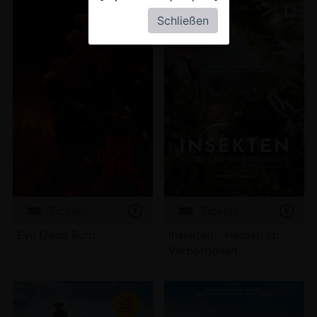
Schließen
Tickets
Tickets
Evil Dead Burn
Insekten - Helden im
Verborgenen