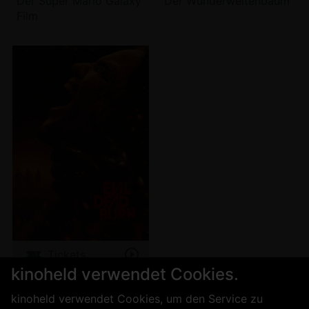
Der Super Mario Galaxy
Der Wunderweltenbaum
Film
Tickets
kinoheld verwendet Cookies.
Evil Dead Burn
kinoheld verwendet Cookies, um den Service zu