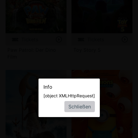
Tickets
Tickets
Paw Patrol: Der Dino
Toy Story 5
Film
Info
[object XMLHttpRequest]
Schließen