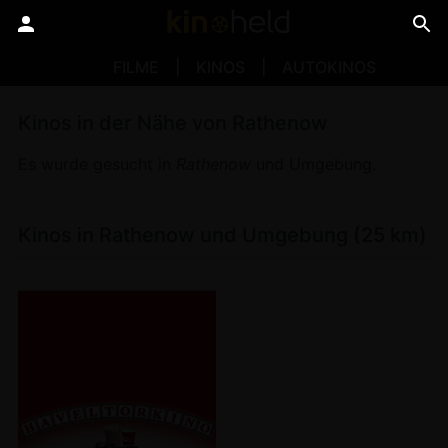
FILME
KINOS
AUTOKINOS
Kinos in der Nähe von Rathenow
Es wurde gesucht in
Rathenow
und Umgebung.
Kinos in Rathenow und Umgebung (25 km)