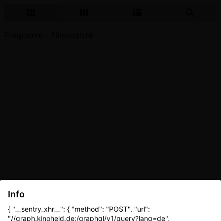
Programm - Filmansicht
Info
{ "__sentry_xhr__": { "method": "POST", "url":
"//graph.kinoheld.de:/graphql/v1/query?lang=de",