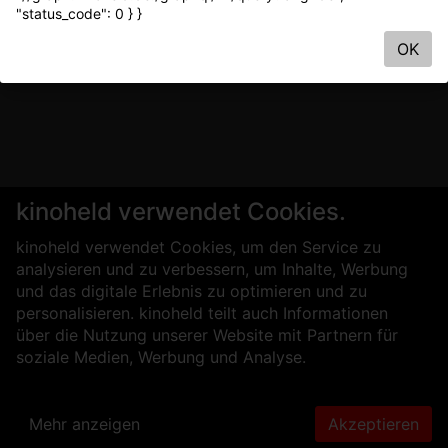
"status_code": 0 } }
OK
kinoheld verwendet Cookies.
kinoheld verwendet Cookies, um den Service zu
analysieren und zu verbessern, um Inhalte, Werbung
und das digitale Erlebnis zu optimieren und zu
personalisieren. kinoheld teilt auch Informationen
über die Nutzung unserer Website mit Partnern für
soziale Medien, Werbung und Analyse.
Mehr anzeigen
Akzeptieren