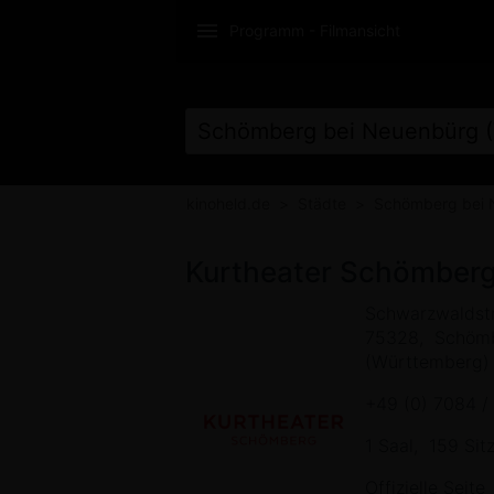
Programm - Filmansicht
KINOTICKETS ON
kinoheld.de
Städte
Schömberg bei 
Kurtheater Schömber
Schwarzwaldst
75328
Schömb
(Württemberg)
+49 (0) 7084 /
1 Saal
159 Sit
Offizielle Seite