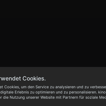
rwendet Cookies.
t Cookies, um den Service zu analysieren und zu verbesser
igitale Erlebnis zu optimieren und zu personalisieren. kinoh
 { "method": "POST", "url": "//graph.kinoheld.de:/graphql/v1/
r die Nutzung unserer Website mit Partnern für soziale Me