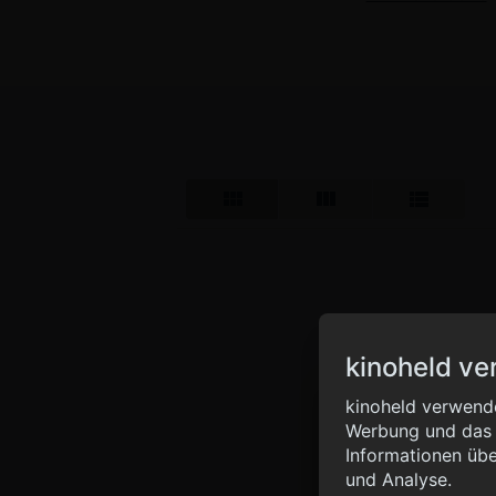
kinoheld ve
Info
kinoheld verwende
Werbung und das d
{ "__sentry_xhr__":
Informationen übe
"status_code": 0 } }
und Analyse.