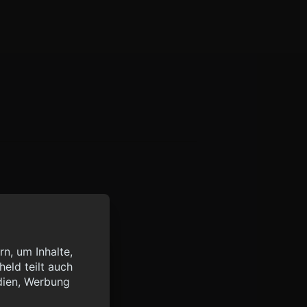
n, um Inhalte,
eld teilt auch
query?lang=de",
dien, Werbung