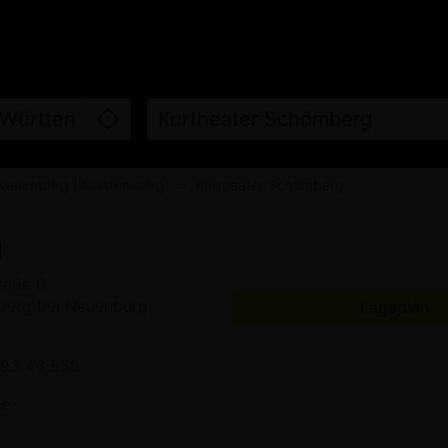
LINE KAUFEN
FILME
KINO
Neuenbürg (Württemberg)
Kurtheater Schömberg
g
raße 6
erg bei Neuenbürg
Lageplan
 93 46 555
ze