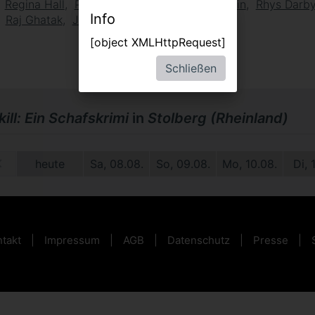
Regina Hall
Patrick Stewart
Brett Goldstein
Rhys Darb
Info
Raj Ghatak
Joshua Hill
[object XMLHttpRequest]
Schließen
ill: Ein Schafskrimi
in
Stolberg (Rheinland)
9.
heute
Sa, 08.08.
So, 09.08.
Mo, 10.08.
Di, 
takt
Impressum
AGB
Datenschutz
Presse