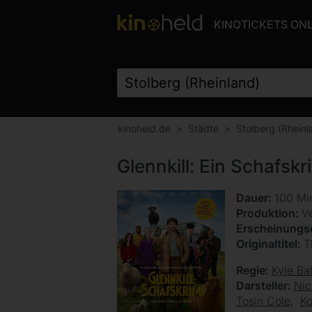
KINOTICKETS ON
kinoheld.de
Städte
Stolberg (Rheinl
Glennkill: Ein Schafskr
Dauer
100 Mi
Produktion
V
Erscheinung
Originaltitel
T
Regie
Kyle Ba
Darsteller
Nic
Tosin Cole
Ko