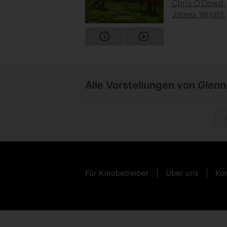
Chris O'Dowd
James Wright
Alle Vorstellungen von
Glennk
Di, 15.0
Für Kinobetreiber
Über uns
Kon