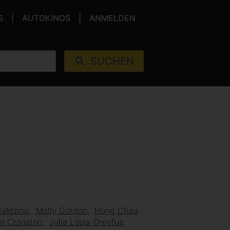
S
AUTOKINOS
ANMELDEN
SUCHEN
alitzine
Molly Gordon
Hong Chau
n Cranston
Julia Louis-Dreyfus