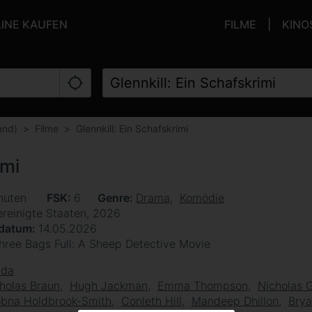
LINE KAUFEN
FILME
KINO
and)
Filme
Glennkill: Ein Schafskrimi
imi
nuten
FSK
6
Genre
Drama
Komödie
ereinigte Staaten, 2026
sdatum
14.05.2026
hree Bags Full: A Sheep Detective Movie
lda
holas Braun
Hugh Jackman
Emma Thompson
Nicholas G
bna Holdbrook-Smith
Conleth Hill
Mandeep Dhillon
Brya