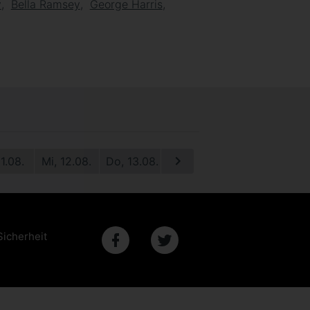
y
Bella Ramsey
George Harris
11.08.
Mi, 12.08.
Do, 13.08.
Fr, 14.08.
Sa, 15.08.
S
Sicherheit