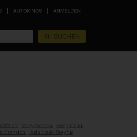
S
AUTOKINOS
ANMELDEN
SUCHEN
alitzine
Molly Gordon
Hong Chau
n Cranston
Julia Louis-Dreyfus