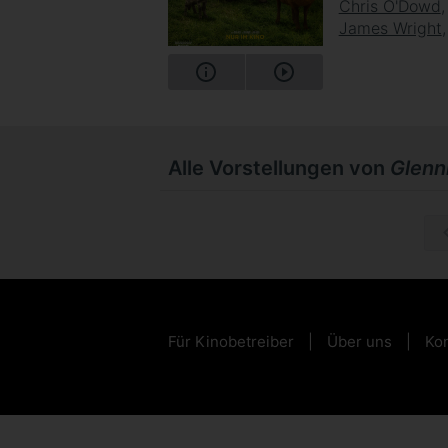
Chris O'Dowd
James Wright
Alle Vorstellungen von
Glennk
Di, 15.0
Für Kinobetreiber
Über uns
Kon