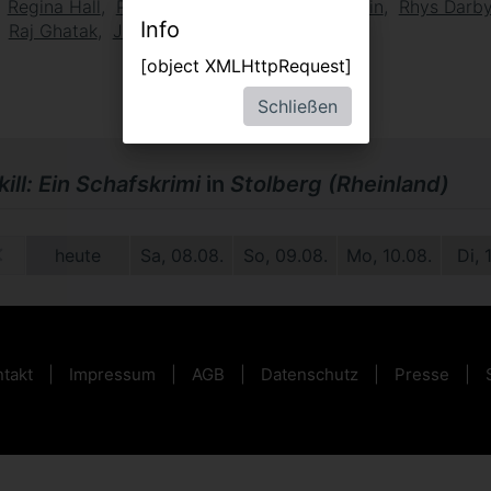
Regina Hall
Patrick Stewart
Brett Goldstein
Rhys Darb
Info
Raj Ghatak
Joshua Hill
[object XMLHttpRequest]
Schließen
ill: Ein Schafskrimi
in
Stolberg (Rheinland)
9.
heute
Sa, 08.08.
So, 09.08.
Mo, 10.08.
Di, 
takt
Impressum
AGB
Datenschutz
Presse