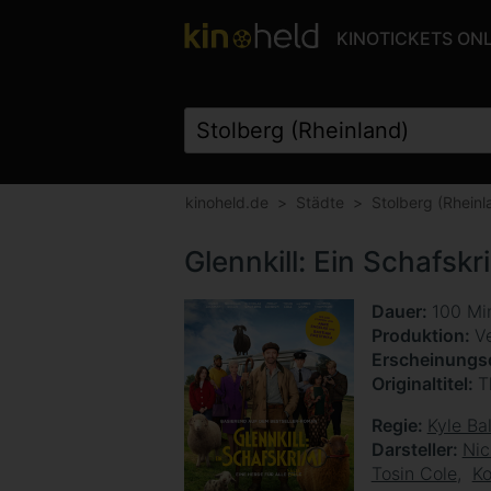
KINOTICKETS ON
kinoheld.de
Städte
Stolberg (Rheinl
Glennkill: Ein Schafskr
Dauer
100 Mi
Produktion
V
Erscheinung
Originaltitel
T
Regie
Kyle Ba
Darsteller
Nic
Tosin Cole
Ko