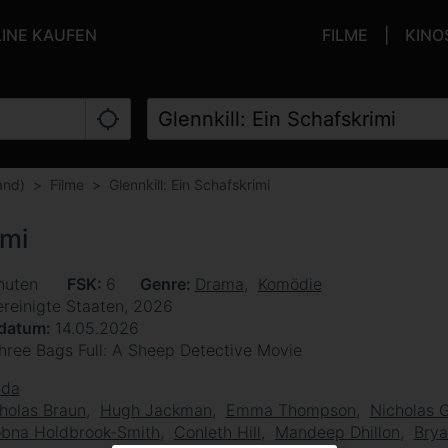
LINE KAUFEN
FILME
KINO
and)
Filme
Glennkill: Ein Schafskrimi
imi
nuten
FSK
6
Genre
Drama
Komödie
ereinigte Staaten, 2026
sdatum
14.05.2026
hree Bags Full: A Sheep Detective Movie
lda
holas Braun
Hugh Jackman
Emma Thompson
Nicholas G
bna Holdbrook-Smith
Conleth Hill
Mandeep Dhillon
Brya