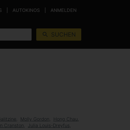
S
AUTOKINOS
ANMELDEN
SUCHEN
alitzine
Molly Gordon
Hong Chau
n Cranston
Julia Louis-Dreyfus