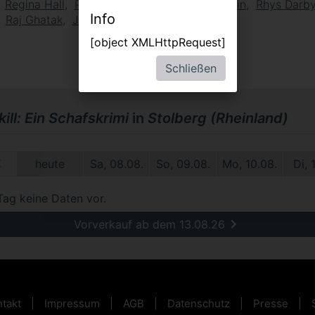
Regina Hall
Patrick Stewart
Brett Goldstein
Rhys Darb
Info
Raj Ghatak
Joshua Hill
[object XMLHttpRequest]
Schließen
ill: Ein Schafskrimi
in
Stolberg (Rheinland)
9.
heute
Sa, 08.08.
So, 09.08.
Mo, 10.08.
Di, 
Tag keine Daten vor.
Vorverkauf ab dem 13.08.26
takt
Impressum
AGB
Datenschutz
Presse