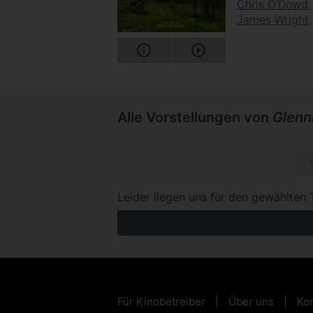
Chris O'Dowd
James Wright
Alle Vorstellungen von
Glennk
Di, 15.0
Leider liegen uns für den gewählten 
Für Kinobetreiber
Über uns
Kon