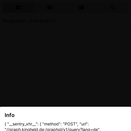
Programm - Filmansicht
Info
{ "__sentry_xhr__": { "method": "POST", "url":
"//graph.kinoheld.de:/graphql/v1/query?lang=de",