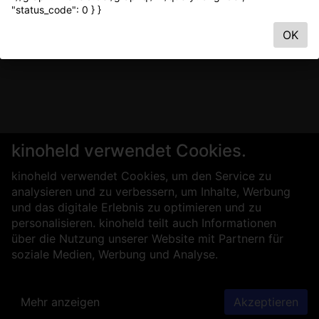
"status_code": 0 } }
OK
kinoheld verwendet Cookies.
kinoheld verwendet Cookies, um den Service zu
analysieren und zu verbessern, um Inhalte, Werbung
und das digitale Erlebnis zu optimieren und zu
personalisieren. kinoheld teilt auch Informationen
über die Nutzung unserer Website mit Partnern für
soziale Medien, Werbung und Analyse.
Mehr anzeigen
Akzeptieren