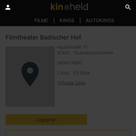
FILME
KINOS
AUTOKINOS
Filmtheater Badischer Hof
Hauptstraße 70
97941
Tauberbischofsheim
09341 9880
1 Saal
175 Sitze
Offizielle Seite
Lageplan