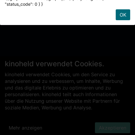
"status_code": 0 } }
OK
kinoheld verwendet Cookies.
kinoheld verwendet Cookies, um den Service zu
analysieren und zu verbessern, um Inhalte, Werbung
und das digitale Erlebnis zu optimieren und zu
personalisieren. kinoheld teilt auch Informationen
über die Nutzung unserer Website mit Partnern für
soziale Medien, Werbung und Analyse.
Mehr anzeigen
Akzeptieren