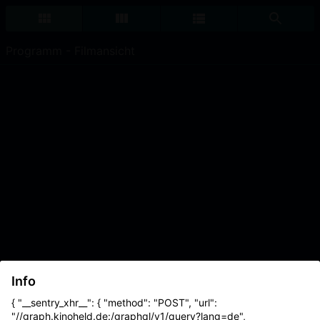
Programm - Filmansicht
Info
{ "__sentry_xhr__": { "method": "POST", "url":
"//graph.kinoheld.de:/graphql/v1/query?lang=de",