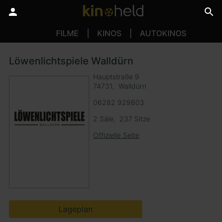
FILME
KINOS
AUTOKINOS
Löwenlichtspiele Walldürn
Hauptstraße 9
74731
Walldürn
06282 929803
2 Säle
237 Sitze
Offizielle Seite
Lageplan