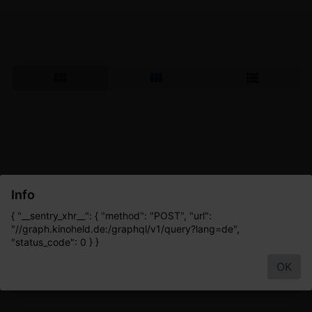
Info
{ "__sentry_xhr__": { "method": "POST", "url":
"//graph.kinoheld.de:/graphql/v1/query?lang=de",
"status_code": 0 } }
OK