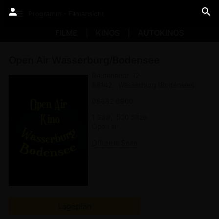
Programm - Filmansicht
FILME
KINOS
AUTOKINOS
Open Air Wasserburg/Bodensee
Reutenerstr. 12
88142
Wasserburg (Bodensee)
08382 6900
1 Saal
500 Sitze
Open air
Offizielle Seite
Lageplan