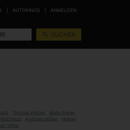
S
AUTOKINOS
ANMELDEN
SUCHEN
wald
Thomas Häßler
Bodo Illgner
 Matthäus
Andreas Möller
Holger
udi Völler