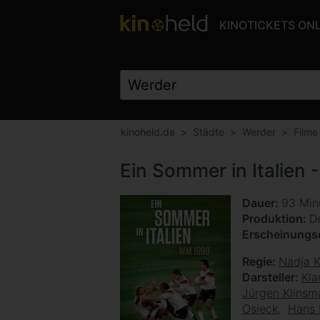
KINOTICKETS ON
kinoheld.de
Städte
Werder
Filme
Ein Sommer in Italien
Dauer
93 Min
Produktion
D
Erscheinung
Regie
Nadja K
Darsteller
Kla
Jürgen Klinsm
Osieck
Hans 