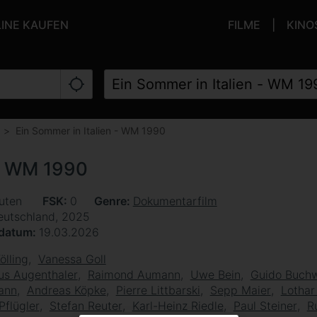
LINE KAUFEN
FILME
KINO
Ein Sommer in Italien - WM 1990
 - WM 1990
uten
FSK
0
Genre
Dokumentarfilm
eutschland, 2025
sdatum
19.03.2026
ölling
Vanessa Goll
us Augenthaler
Raimond Aumann
Uwe Bein
Guido Buch
ann
Andreas Köpke
Pierre Littbarski
Sepp Maier
Lothar
Pflügler
Stefan Reuter
Karl-Heinz Riedle
Paul Steiner
R