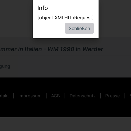
Info
[object XMLHttpRequest]
Schließen
ommer in Italien - WM 1990
in
Werder
ügung
takt
Impressum
AGB
Datenschutz
Presse