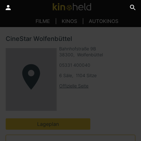
FILME
KINOS
AUTOKINOS
CineStar Wolfenbüttel
Bahnhofstraße 9B
38300
Wolfenbüttel
05331 400040
6 Säle
1104 Sitze
Offizielle Seite
Lageplan