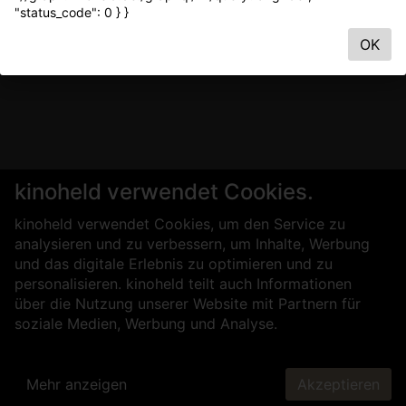
"status_code": 0 } }
OK
kinoheld verwendet Cookies.
kinoheld verwendet Cookies, um den Service zu
analysieren und zu verbessern, um Inhalte, Werbung
und das digitale Erlebnis zu optimieren und zu
personalisieren. kinoheld teilt auch Informationen
über die Nutzung unserer Website mit Partnern für
soziale Medien, Werbung und Analyse.
Mehr anzeigen
Akzeptieren