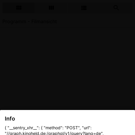
Programm - Filmansicht
Info
{ "__sentry_xhr__": { "method": "POST", "url":
"//graph.kinoheld.de:/graphql/v1/query?lang=de",