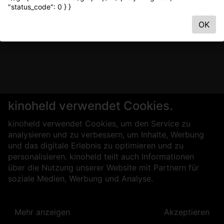
"status_code": 0 } }
OK
kinoheld verwendet Cookies.
kinoheld verwendet Cookies, um den Service zu
analysieren und zu verbessern, um Inhalte, Werbung
und das digitale Erlebnis zu optimieren und zu
personalisieren. kinoheld teilt auch Informationen
über die Nutzung unserer Website mit Partnern für
soziale Medien, Werbung und Analyse.
Mehr anzeigen
Akzeptieren