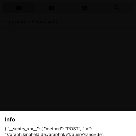
Programm - Filmansicht
Info
{ "__sentry_xhr__": { "method": "POST", "url":
"//graph.kinoheld.de:/graphql/v1/query?lang=de",