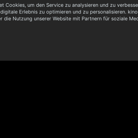
t Cookies, um den Service zu analysieren und zu verbesser
igitale Erlebnis zu optimieren und zu personalisieren. kinoh
 { "method": "POST", "url": "//graph.kinoheld.de:/graphql/v1/
r die Nutzung unserer Website mit Partnern für soziale Me