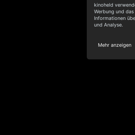
Info
kinoheld verwende
Werbung und das d
{ "__sentry_xhr__":
Informationen übe
"status_code": 0 } }
und Analyse.
Mehr anzeigen