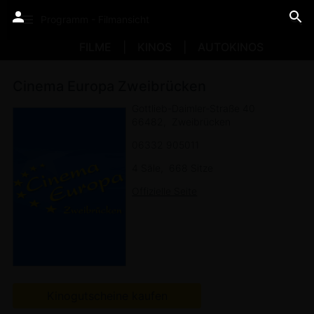
Programm - Filmansicht
FILME
KINOS
AUTOKINOS
Cinema Europa Zweibrücken
Gottlieb-Daimler-Straße 40
66482
Zweibrücken
06332 905011
4 Säle
668 Sitze
Offizielle Seite
Kinogutscheine kaufen