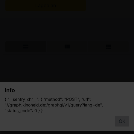
Lageplan
Info
{ "__sentry_xhr__": { "method": "POST", "url":
"//graph.kinoheld.de:/graphql/v1/query?lang=de",
"status_code": 0 } }
OK