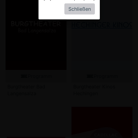
Schließen
Programm
Programm
Burgtheater Bad
Burgtheater Kinos
Langensalza
Hechingen