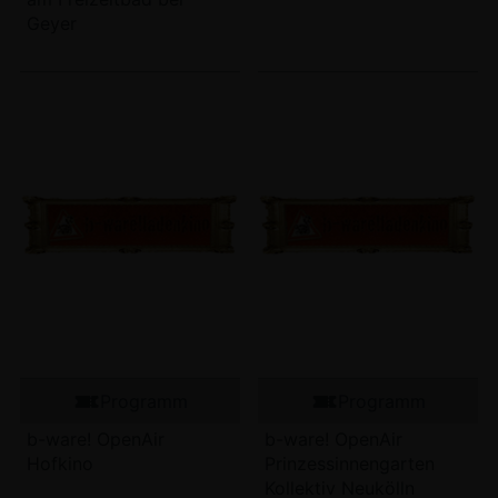
Geyer
Programm
Programm
b-ware! OpenAir
b-ware! OpenAir
Hofkino
Prinzessinnengarten
Kollektiv Neukölln