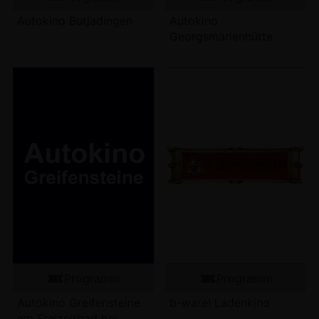
Autokino Butjadingen
Autokino
Georgsmarienhütte
Programm
Programm
Autokino Greifensteine
b-ware! Ladenkino
am Freizeitbad bei