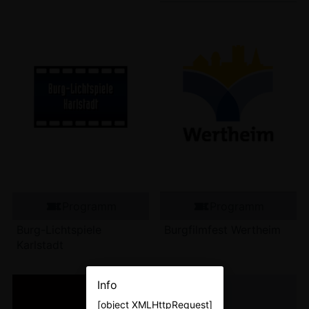
Programm
Programm
Burg-Lichtspiele
Burgfilmfest Wertheim
Karlstadt
Info
[object XMLHttpRequest]