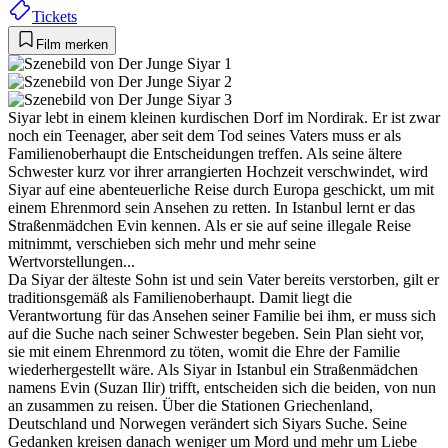
Tickets
Film merken
Siyar lebt in einem kleinen kurdischen Dorf im Nordirak. Er ist zwar
noch ein Teenager, aber seit dem Tod seines Vaters muss er als
Familienoberhaupt die Entscheidungen treffen. Als seine ältere
Schwester kurz vor ihrer arrangierten Hochzeit verschwindet, wird
Siyar auf eine abenteuerliche Reise durch Europa geschickt, um mit
einem Ehrenmord sein Ansehen zu retten. In Istanbul lernt er das
Straßenmädchen Evin kennen. Als er sie auf seine illegale Reise
mitnimmt, verschieben sich mehr und mehr seine
Wertvorstellungen...
Da Siyar der älteste Sohn ist und sein Vater bereits verstorben, gilt er
traditionsgemäß als Familienoberhaupt. Damit liegt die
Verantwortung für das Ansehen seiner Familie bei ihm, er muss sich
auf die Suche nach seiner Schwester begeben. Sein Plan sieht vor,
sie mit einem Ehrenmord zu töten, womit die Ehre der Familie
wiederhergestellt wäre. Als Siyar in Istanbul ein Straßenmädchen
namens Evin (Suzan Ilir) trifft, entscheiden sich die beiden, von nun
an zusammen zu reisen. Über die Stationen Griechenland,
Deutschland und Norwegen verändert sich Siyars Suche. Seine
Gedanken kreisen danach weniger um Mord und mehr um Liebe