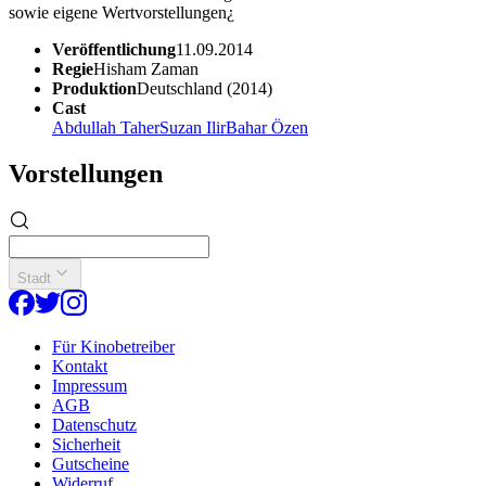
sowie eigene Wertvorstellungen¿
Veröffentlichung
11.09.2014
Regie
Hisham Zaman
Produktion
Deutschland (2014)
Cast
Abdullah Taher
Suzan Ilir
Bahar Özen
Vorstellungen
Stadt
Für Kinobetreiber
Kontakt
Impressum
AGB
Datenschutz
Sicherheit
Gutscheine
Widerruf