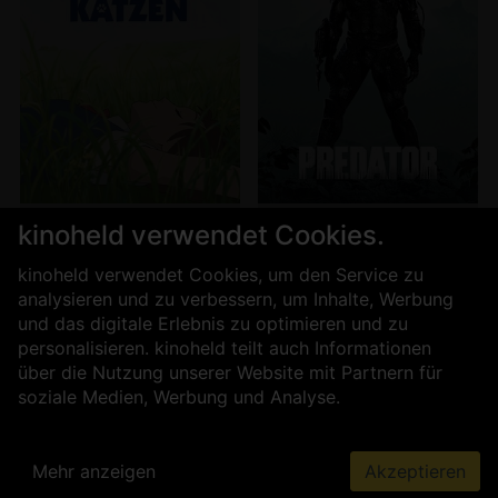
Tickets
Tickets
kinoheld verwendet Cookies.
Das Königreich der
Diverses: Abend der
kinoheld verwendet Cookies, um den Service zu
Katzen
Präsentationen – YVA
analysieren und zu verbessern, um Inhalte, Werbung
und das digitale Erlebnis zu optimieren und zu
personalisieren. kinoheld teilt auch Informationen
über die Nutzung unserer Website mit Partnern für
soziale Medien, Werbung und Analyse.
Mehr anzeigen
Akzeptieren