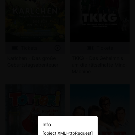
Tickets
Tickets
Karlchen - Das große
TKKG - Das Geheimnis
Geburtstagsabenteuer
um die rätselhafte Mind-
Machine
Info
[object XMLHttpRequest]