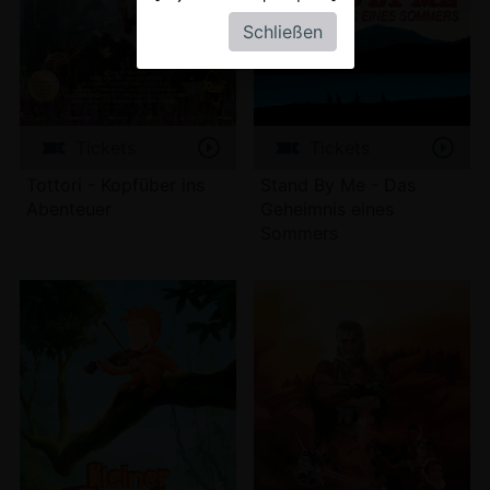
Schließen
Tickets
Tickets
Tottori - Kopfüber ins
Stand By Me - Das
Abenteuer
Geheimnis eines
Sommers