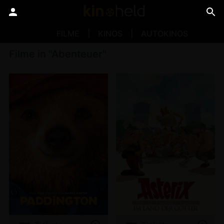
FILME
KINOS
AUTOKINOS
Filme in "Abenteuer"