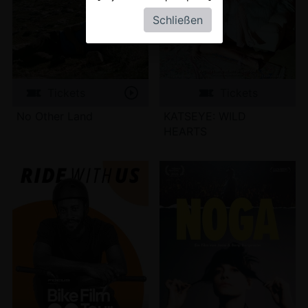
Schließen
Tickets
Tickets
No Other Land
KATSEYE: WILD
HEARTS