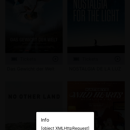
Tickets
Tickets
Das Gewicht der Welt
NOSTALGIA DE LA LUZ
Info
[object XMLHttpRequest]