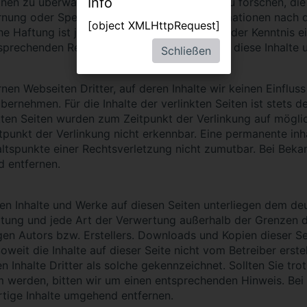
Info
nen zu überwachen oder nach Umständen zu forschen, die a
ernung oder Sperrung der Nutzung von Informationen nach 
[object XMLHttpRequest]
he Haftung ist jedoch erst ab dem Zeitpunkt der Kenntnis 
sprechenden Rechtsverletzungen werden wir diese Inhalte 
Schließen
nen Webseiten Dritter, auf deren Inhalte wir keinen Einflus
rnehmen. Für die Inhalte der verlinkten Seiten ist stets de
nkten Seiten wurden zum Zeitpunkt der Verlinkung auf mögli
punkt der Verlinkung nicht erkennbar. Eine permanente inhal
altspunkte einer Rechtsverletzung nicht zumutbar. Bei Be
 entfernen.
lten Inhalte und Werke auf diesen Seiten unterliegen dem d
reitung und jede Art der Verwertung außerhalb der Grenzen
gen Autors bzw. Erstellers. Downloads und Kopien dieser Sei
weit die Inhalte auf dieser Seite nicht vom Betreiber erst
n Inhalte Dritter als solche gekennzeichnet. Sollten Sie tro
 werden, bitten wir um einen entsprechenden Hinweis. Be
tige Inhalte umgehend entfernen.