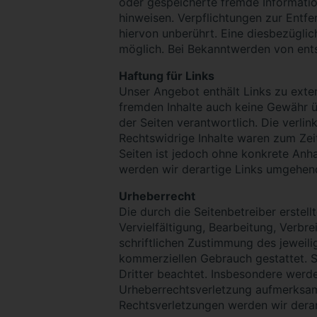
oder gespeicherte fremde Informatio
hinweisen. Verpflichtungen zur Entf
hiervon unberührt. Eine diesbezüglic
möglich. Bei Bekanntwerden von ent
Haftung für Links
Unser Angebot enthält Links zu exter
fremden Inhalte auch keine Gewähr übe
der Seiten verantwortlich. Die verli
Rechtswidrige Inhalte waren zum Zeit
Seiten ist jedoch ohne konkrete Anh
werden wir derartige Links umgehend
Urheberrecht
Die durch die Seitenbetreiber erstel
Vervielfältigung, Bearbeitung, Verb
schriftlichen Zustimmung des jeweili
kommerziellen Gebrauch gestattet. So
Dritter beachtet. Insbesondere werde
Urheberrechtsverletzung aufmerksam
Rechtsverletzungen werden wir derar