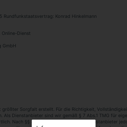
55 Rundfunkstaatsvertrag: Konrad Hinkelmann
 Online-Dienst
ng GmbH
größter Sorgfalt erstellt. Für die Richtigkeit, Vollständigke
 Als Dienstanbieter sind wir gemäß § 7 Abs.1 TMG für eigen
ich. Nach §§ 8 bis 10 TMG sind wir als Dienstanbieter jedoc