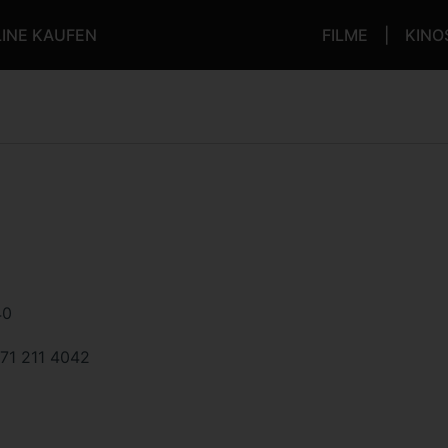
LINE KAUFEN
FILME
KINO
40
71 211 4042