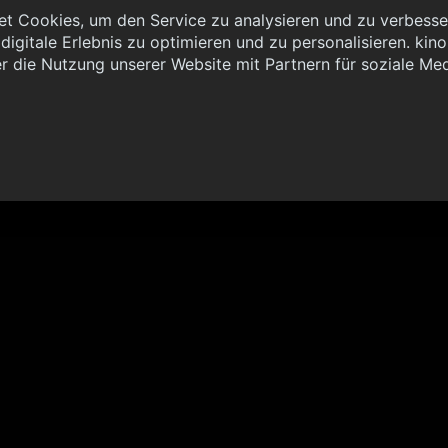
t Cookies, um den Service zu analysieren und zu verbesser
igitale Erlebnis zu optimieren und zu personalisieren. kinoh
 { "method": "POST", "url": "//graph.kinoheld.de:/graphql/v1/
r die Nutzung unserer Website mit Partnern für soziale Me