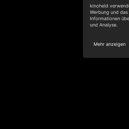
Info
kinoheld verwende
Werbung und das d
{ "__sentry_xhr__":
Informationen übe
"status_code": 0 } }
und Analyse.
Mehr anzeigen