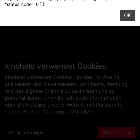
"status_code": 0 } }
OK
kinoheld verwendet Cookies.
kinoheld verwendet Cookies, um den Service zu
analysieren und zu verbessern, um Inhalte, Werbung
und das digitale Erlebnis zu optimieren und zu
personalisieren. kinoheld teilt auch Informationen
über die Nutzung unserer Website mit Partnern für
soziale Medien, Werbung und Analyse.
Mehr anzeigen
Akzeptieren