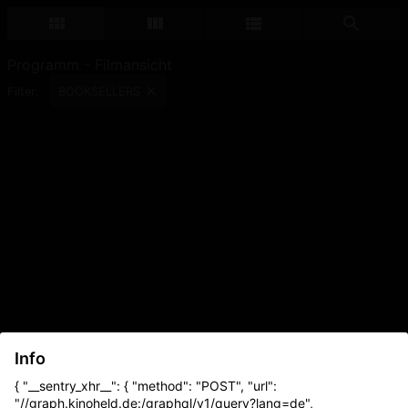
Programm - Filmansicht
BOOKSELLERS
Filter:
Info
{ "__sentry_xhr__": { "method": "POST", "url":
"//graph.kinoheld.de:/graphql/v1/query?lang=de",