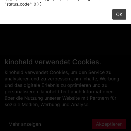
"status_code": 0 } }
OK
kinoheld verwendet Cookies.
kinoheld verwendet Cookies, um den Service zu
analysieren und zu verbessern, um Inhalte, Werbung
und das digitale Erlebnis zu optimieren und zu
personalisieren. kinoheld teilt auch Informationen
über die Nutzung unserer Website mit Partnern für
soziale Medien, Werbung und Analyse.
Mehr anzeigen
Akzeptieren