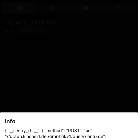
Programm - Filmansicht
PARADIES
Filter:
Info
{ "__sentry_xhr__": { "method": "POST", "url":
"//graph.kinoheld.de:/graphql/v1/query?lang=de",