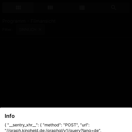
Programm - Filmansicht
SINNLICH
Filter:
Info
{ "__sentry_xhr__": { "method": "POST", "url":
"//graph.kinoheld.de:/graphql/v1/query?lang=de",