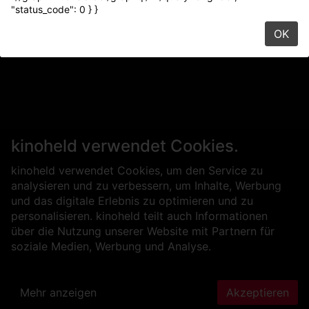
"status_code": 0 } }
OK
kinoheld verwendet Cookies.
kinoheld verwendet Cookies, um den Service zu
analysieren und zu verbessern, um Inhalte, Werbung
und das digitale Erlebnis zu optimieren und zu
personalisieren. kinoheld teilt auch Informationen
über die Nutzung unserer Website mit Partnern für
soziale Medien, Werbung und Analyse.
Mehr anzeigen
Akzeptieren