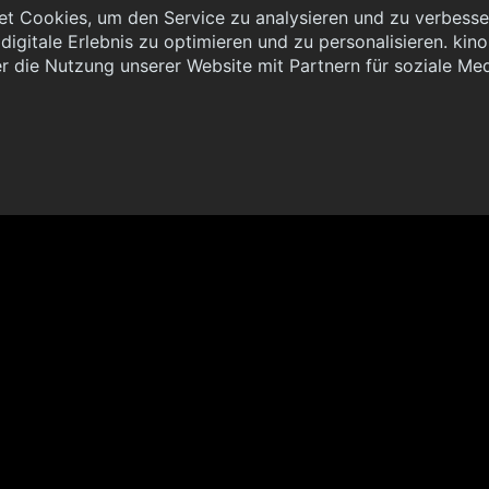
t Cookies, um den Service zu analysieren und zu verbesser
igitale Erlebnis zu optimieren und zu personalisieren. kinoh
 { "method": "POST", "url": "//graph.kinoheld.de:/graphql/v1/
r die Nutzung unserer Website mit Partnern für soziale Me