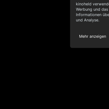
Info
kinoheld verwende
Werbung und das d
{ "__sentry_xhr__":
Informationen übe
"status_code": 0 } }
und Analyse.
Mehr anzeigen