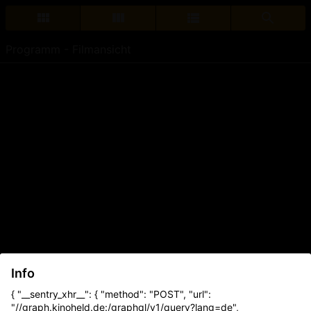
Programm - Filmansicht
Info
{ "__sentry_xhr__": { "method": "POST", "url":
"//graph.kinoheld.de:/graphql/v1/query?lang=de",