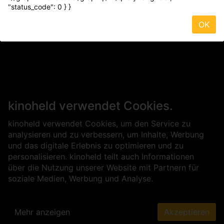
"status_code": 0 } }
OK
kinoheld verwendet Cookies.
kinoheld verwendet Cookies, um den Service zu
analysieren und zu verbessern, um Inhalte, Werbung
und das digitale Erlebnis zu optimieren und zu
personalisieren. kinoheld teilt auch Informationen
über die Nutzung unserer Website mit Partnern für
soziale Medien, Werbung und Analyse.
Mehr anzeigen
Akzeptieren