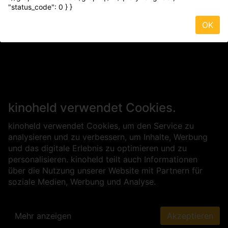
"status_code": 0 } }
OK
kinoheld verwendet Cookies.
kinoheld verwendet Cookies, um den Service zu
analysieren und zu verbessern, um Inhalte, Werbung
und das digitale Erlebnis zu optimieren und zu
personalisieren. kinoheld teilt auch Informationen
über die Nutzung unserer Website mit Partnern für
soziale Medien, Werbung und Analyse.
Mehr anzeigen
Akzeptieren