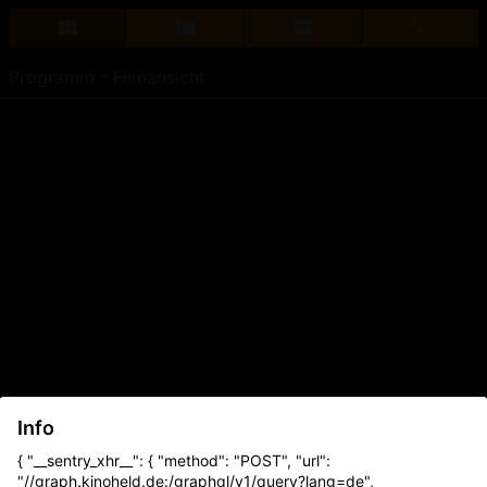
Programm - Filmansicht
Info
{ "__sentry_xhr__": { "method": "POST", "url":
"//graph.kinoheld.de:/graphql/v1/query?lang=de",