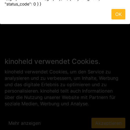
"status_code": 0 } }
OK
kinoheld verwendet Cookies.
kinoheld verwendet Cookies, um den Service zu
analysieren und zu verbessern, um Inhalte, Werbung
und das digitale Erlebnis zu optimieren und zu
personalisieren. kinoheld teilt auch Informationen
über die Nutzung unserer Website mit Partnern für
soziale Medien, Werbung und Analyse.
Mehr anzeigen
Akzeptieren