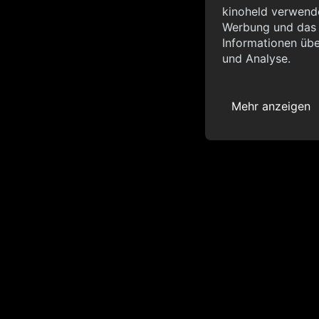
Info
kinoheld verwende
Werbung und das d
{ "__sentry_xhr__":
Informationen übe
"status_code": 0 } }
und Analyse.
Mehr anzeigen