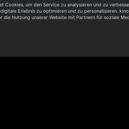
t Cookies, um den Service zu analysieren und zu verbesser
igitale Erlebnis zu optimieren und zu personalisieren. kinoh
 { "method": "POST", "url": "//graph.kinoheld.de:/graphql/v1/
r die Nutzung unserer Website mit Partnern für soziale Me