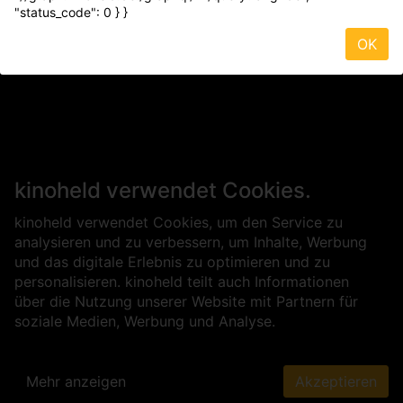
"status_code": 0 } }
OK
kinoheld verwendet Cookies.
kinoheld verwendet Cookies, um den Service zu
analysieren und zu verbessern, um Inhalte, Werbung
und das digitale Erlebnis zu optimieren und zu
personalisieren. kinoheld teilt auch Informationen
über die Nutzung unserer Website mit Partnern für
soziale Medien, Werbung und Analyse.
Mehr anzeigen
Akzeptieren