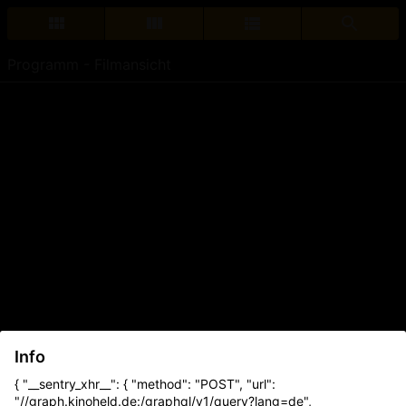
Programm - Filmansicht
Info
{ "__sentry_xhr__": { "method": "POST", "url":
"//graph.kinoheld.de:/graphql/v1/query?lang=de",