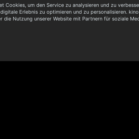
t Cookies, um den Service zu analysieren und zu verbesser
igitale Erlebnis zu optimieren und zu personalisieren. kinoh
 { "method": "POST", "url": "//graph.kinoheld.de:/graphql/v1/
r die Nutzung unserer Website mit Partnern für soziale Me