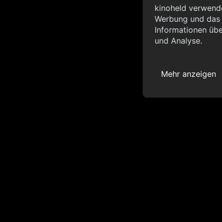
Info
kinoheld verwende
Werbung und das d
{ "__sentry_xhr__":
Informationen übe
"status_code": 0 } }
und Analyse.
Mehr anzeigen